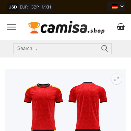
Skip
USD
EUR
GBP
MXN
to
content
Search
for: