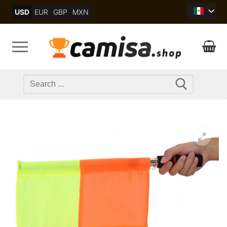
Skip
USD
EUR
GBP
MXN
to
content
Search
for: