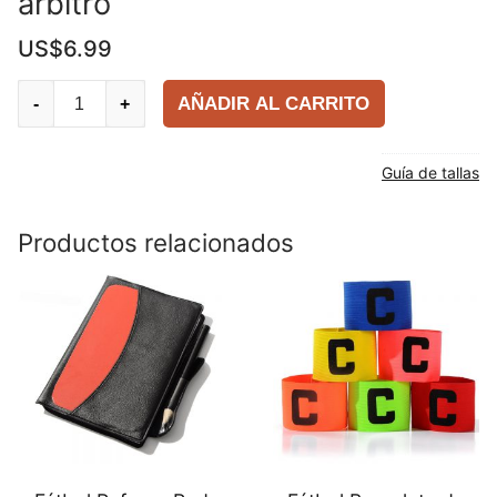
árbitro
US$
6.99
2PCS
AÑADIR AL CARRITO
-
+
Fútbol
Bandera
Guía de tallas
de
árbitro
quantity
Productos relacionados