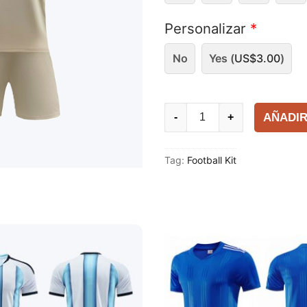
Personalizar
*
No
Yes (
US$
3.00
)
Fútbol
AÑADIR
-
+
Kit
quantity
Tag:
Football Kit