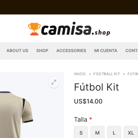
ABOUT US
SHOP
ACCESSORIES
MI CUENTA
CONT
INICIO
FOOTBALL KIT
FÚTB
Fútbol Kit
US$
14.00
Talla
*
S
M
L
XL