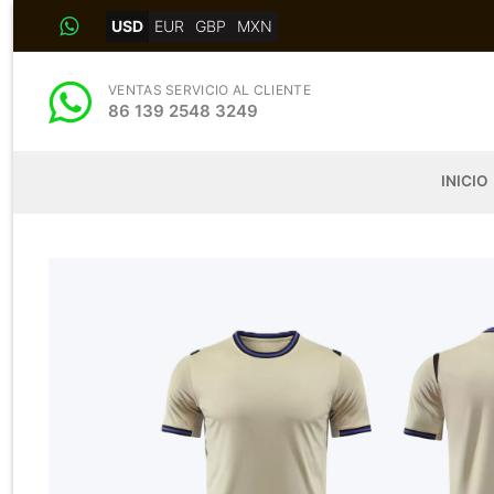
Skip
USD
EUR
GBP
MXN
to
content
VENTAS SERVICIO AL CLIENTE
86 139 2548 3249
INICIO