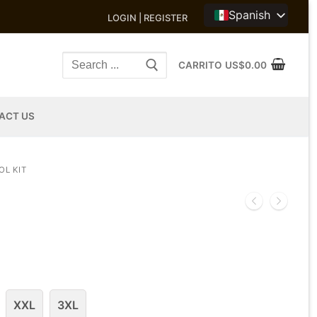
Spanish
LOGIN | REGISTER
Search
CARRITO
US$
0.00
for:
ACT US
OL KIT
XXL
3XL