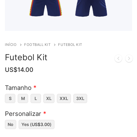
INÍCIO
FOOTBALL KIT
FUTEBOL KIT
Futebol Kit
US$
14.00
Tamanho
*
S
M
L
XL
XXL
3XL
Personalizar
*
No
Yes (
US$
3.00
)